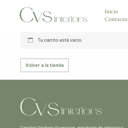
Ir
Inicio
al
Carrito
Contacto
contenido
Tu carrito está vacío.
Volver a la tienda
Carolina Verdugo Svensson, arquitecta de interiores