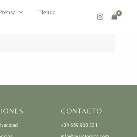
Prensa
Tienda
IONES
CONTACTO
rivacidad
+34 659 960 331
ookies
info@cvsinteriors.com