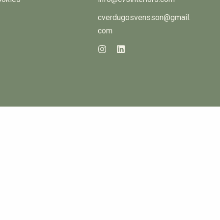
cverdugosvensson@gmail.
com