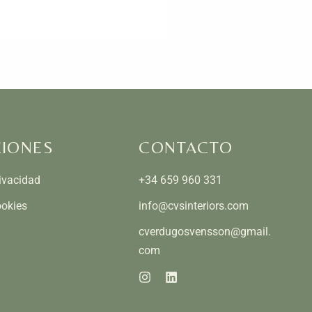
IONES
CONTACTO
rivacidad
+34 659 960 331
ookies
info@cvsinteriors.com
cverdugosvensson@gmail.
com