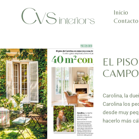
Ir
Inicio
al
Contacto
contenido
EL PIS
CAMPO 
Carolina, la du
Carolina los pe
desde muy peque
hacerlo más cál