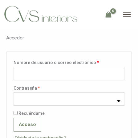
Mi cuenta
Ir
Obligatorio
Obligatorio
al
contenido
Acceder
Nombre de usuario o correo electrónico
*
Contraseña
*
Recuérdame
Acceso
¿Olvidaste la contraseña?