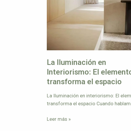
La Iluminación en
Interiorismo: El element
transforma el espacio
La Iluminación en interiorismo: El ele
transforma el espacio Cuando hablam
interiorismo, muchas veces pensamos
Leer más »
colores, mobiliario o distribución del
espacio.Pero hay un elemento que lo 