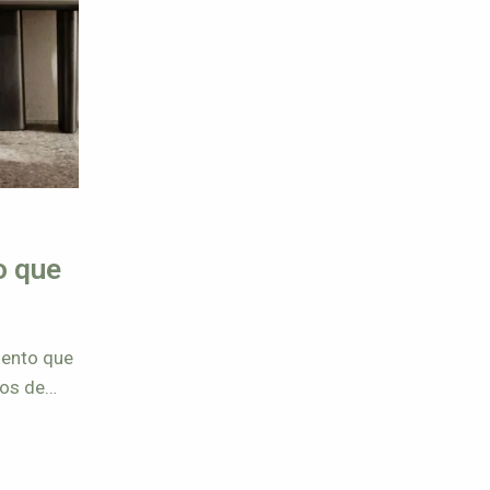
o que
mento que
os de
 en
cambia